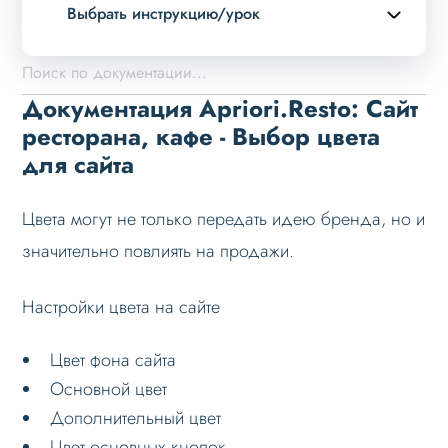
Выбрать инструкцию/урок
Описание курса
Возможности
Документация Apriori.Resto: Сайт
Примеры страниц
ресторана, кафе - Выбор цвета
для сайта
Установка и обновление
Данные
Цвета могут не только передать идею бренда, но и
Дизайн
значительно повлиять на продажи.
Конфигуратор
Выбор готового дизайна
Настройки цвета на сайте
Дизайн-система
Цвет фона сайта
Выбор цвета для сайта
Основной цвет
Как быстро создать уникальный дизайн
Дополнительный цвет
Цвет основных кнопок
Оформление контента