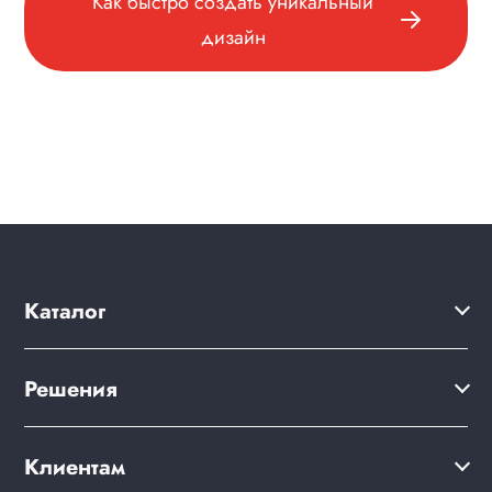
Как быстро создать уникальный
дизайн
Каталог
Решения
Решения
Акции
Сайт компании
Клиентам
Клиентам
Готовый интернет-магазин