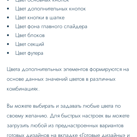
Цвет дополнительных кнопок
Слайдер
Цвет кнопки в шапке
Мультирегиональность
Цвет фона главного слайдера
Меню сайта
Цвет блоков
Цвет секций
Блоки / секции сайта
Цвет футера
Личный кабинет
Формы и коммуникации
Цвета дополнительных элементов формируются на
SEO и оптимизация
основе данных значений цветов в различных
Лендинги и посадочные страницы
комбинациях.
Проблемы и решения
Вы можете выбирать и задавать любые цвета по
Веб-разработчикам
своему желанию. Для быстрых настроек вы можете
Лицензионное соглашение
загрузить любой из преднастроенных вариантов
Вопрос-ответ
готовых дизайнов на вкладке «Готовые дизайны» и