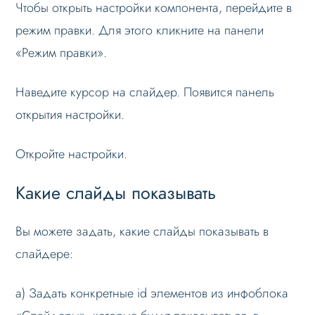
Чтобы открыть настройки компонента, перейдите в
SEO слайдера
режим правки. Для этого кликните на панели
Мультирегиональность
«Режим правки».
Меню сайта
Наведите курсор на слайдер. Появится панель
Блоки / секции сайта
открытия настройки.
Личный кабинет
Формы и коммуникации
Откройте настройки.
SEO и оптимизация
Какие слайды показывать
Лендинги и посадочные страницы
Проблемы и решения
Вы можете задать, какие слайды показывать в
слайдере:
Веб-разработчикам
Лицензионное соглашение
а) Задать конкретные id элементов из инфоблока
Вопрос-ответ