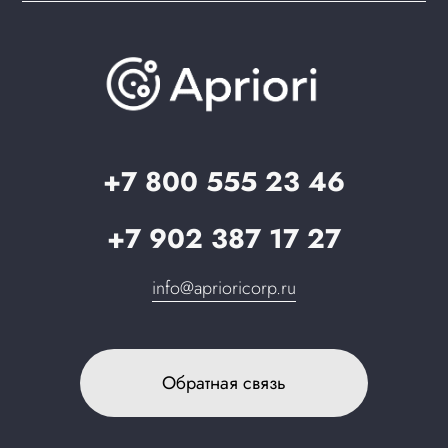
Brander: подбор названия сайта
Документация
Презентации и каталоги
База знаний
О компании
Вопрос-ответ
Партнерам
Стать партнером
Запрос в поддержку
+7 800 555 23 46
+7 902 387 17 27
info@aprioricorp.ru
Обратная связь