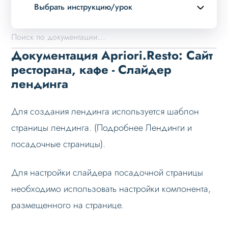
Выбрать инструкцию/урок
Описание курса
Возможности
Документация Apriori.Resto: Сайт
Примеры страниц
ресторана, кафе - Слайдер
лендинга
Установка и обновление
Данные
Для создания лендинга используется шаблон
Дизайн
страницы лендинга. (Подробнее Лендинги и
Оформление контента
посадочные страницы).
Слайдер
Для настройки слайдера посадочной страницы
Настройка слайдеров
необходимо использовать настройки компонента,
Слайдер главной страницы
размещенного на странице.
Слайдер лендинга
Данные слайдеров