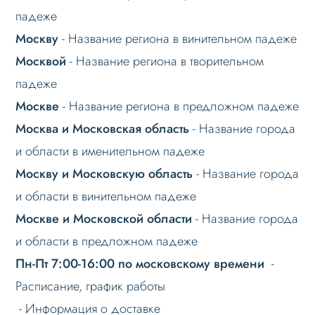
падеже
Режимы работы
Москву
- Название региона в винительном падеже
Основные теги
Москвой
- Название региона в творительном
Настройка данных
падеже
Настройка Sitemap
Москве
- Название региона в предложном падеже
Настройка robots.txt
Москва и Московская область
- Название города
и области в именительном падеже
Решение проблем
Москву и Московскую область
- Название города
Меню сайта
и области в винительном падеже
Блоки / секции сайта
Москве и Московской области
- Название города
Личный кабинет
и области в предложном падеже
Формы и коммуникации
Пн-Пт 7:00-16:00 по московскому времени
-
SEO и оптимизация
Расписание, график работы
Лендинги и посадочные страницы
- Информация о доставке