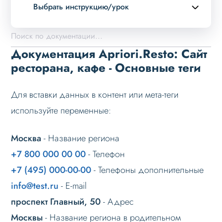
Выбрать инструкцию/урок
Описание курса
Возможности
Документация Apriori.Resto: Сайт
Примеры страниц
ресторана, кафе - Основные теги
Установка и обновление
Для вставки данных в контент или мета-теги
Данные
используйте переменные:
Дизайн
Оформление контента
Москва
- Название региона
Слайдер
+7 800 000 00 00
- Телефон
Мультирегиональность
+7 (495) 000-00-00
- Телефоны дополнительные
info@test.ru
- E-mail
Возможности
проспект Главный, 50
- Адрес
Настройка решения
Москвы
- Название региона в родительном
Настройка на хостинге