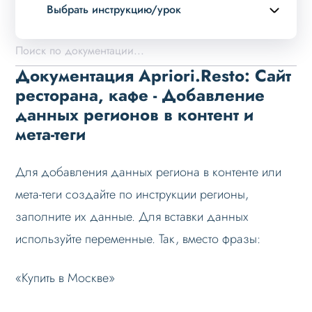
Выбрать инструкцию/урок
Описание курса
Возможности
Документация Apriori.Resto: Сайт
Примеры страниц
ресторана, кафе - Добавление
данных регионов в контент и
Установка и обновление
мета-теги
Данные
Дизайн
Для добавления данных региона в контенте или
Оформление контента
мета-теги создайте по инструкции регионы,
Слайдер
заполните их данные. Для вставки данных
Мультирегиональность
используйте переменные. Так, вместо фразы:
Возможности
«Купить в Москве»
Настройка решения
Настройка на хостинге