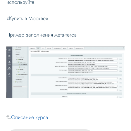
используйте
Режимы работы
«Купить в Москве»
Основные теги
Настройка данных
Пример заполнения мета-тегов
Данные регионов
Добавление региона
Редактирование региона
Добавление данных регионов в
контент и мета-теги
Добавление счетчиков статистики
отдельным регионам
Автоопределение региона по IP
Импорт / экспорт данных
Описание курса
Настройка Sitemap