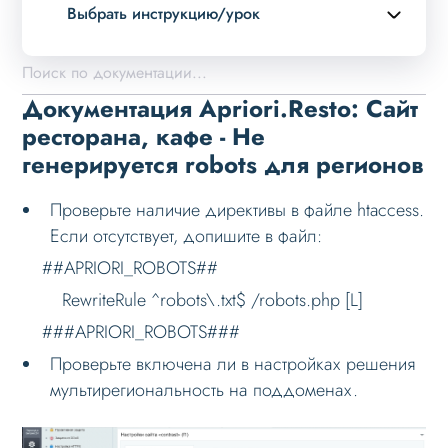
Выбрать инструкцию/урок
Описание курса
Возможности
Документация Apriori.Resto: Сайт
Примеры страниц
ресторана, кафе - Не
генерируется robots для регионов
Установка и обновление
Данные
Проверьте наличие директивы в файле htaccess.
Дизайн
Если отсутствует, допишите в файл:
##APRIORI_ROBOTS##
Оформление контента
RewriteRule ^robots\.txt$ /robots.php [L]
Слайдер
###APRIORI_ROBOTS###
Мультирегиональность
Проверьте включена ли в настройках решения
Возможности
мультирегиональность на поддоменах.
Настройка решения
Настройка на хостинге