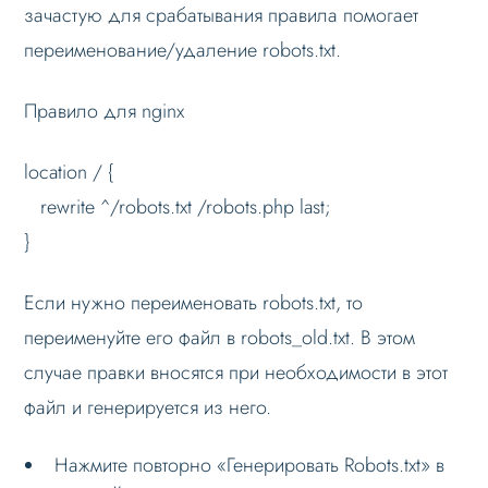
зачастую для срабатывания правила помогает
Личный кабинет
переименование/удаление robots.txt.
Формы и коммуникации
SEO и оптимизация
Правило для nginx
Лендинги и посадочные страницы
location / {
Проблемы и решения
rewrite ^/robots.txt /robots.php last;
Веб-разработчикам
}
Лицензионное соглашение
Вопрос-ответ
Если нужно переименовать robots.txt, то
переименуйте его файл в robots_old.txt. В этом
случае правки вносятся при необходимости в этот
файл и генерируется из него.
Нажмите повторно «Генерировать Robots.txt» в