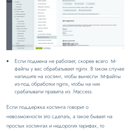
Режимы работы
Основные теги
Настройка данных
Настройка Sitemap
Настройка robots.txt
Если подмена не работает, скорее всего .txt-
Решение проблем
файлы у вас обрабатывает nginx. В таком случае
Не работает мультирегиональность
напишите на хостинг, чтобы вынесли .txt-файлы
из-под обработки nginx, чтобы на них
Не меняется город
срабатывали правила из .htaccess.
Не генерируется sitemap
Не генерируется robots для регионов
Если поддержка хостинга говорит о
Меню сайта
невозможности это сделать, а такое бывает на
простых хостингах и недорогих тарифах, то
Блоки / секции сайта