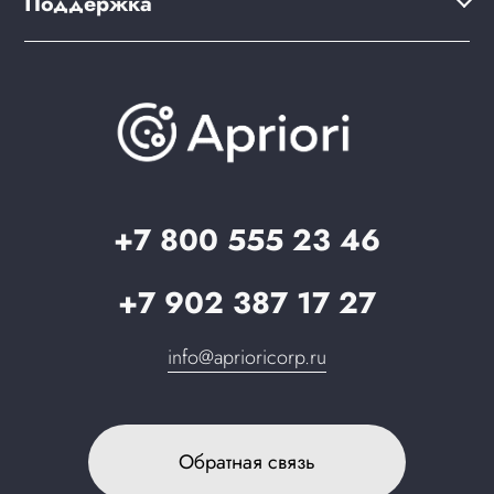
Поддержка
Скидки и бонусы
PWA для сайта
Brander: подбор названия сайта
Документация
Презентации и каталоги
База знаний
О компании
Вопрос-ответ
Партнерам
Стать партнером
Запрос в поддержку
+7 800 555 23 46
+7 902 387 17 27
info@aprioricorp.ru
Обратная связь