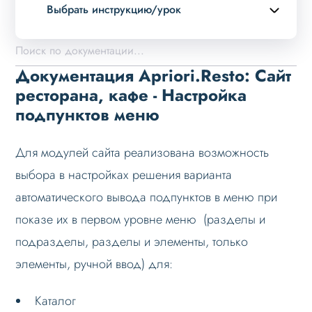
Выбрать инструкцию/урок
Описание курса
Возможности
Документация Apriori.Resto: Сайт
Примеры страниц
ресторана, кафе - Настройка
подпунктов меню
Установка и обновление
Данные
Для модулей сайта реализована возможность
Дизайн
выбора в настройках решения варианта
Оформление контента
автоматического вывода подпунктов в меню при
Слайдер
показе их в первом уровне меню (разделы и
Мультирегиональность
подразделы, разделы и элементы, только
Меню сайта
элементы, ручной ввод) для:
Настройка подпунктов меню
Каталог
Добавление иконок в меню