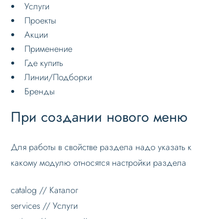
Услуги
Блоки / секции сайта
Проекты
Акции
Личный кабинет
Применение
Формы и коммуникации
Где купить
SEO и оптимизация
Линии/Подборки
Лендинги и посадочные страницы
Бренды
Проблемы и решения
При создании нового меню
Веб-разработчикам
Лицензионное соглашение
Для работы в свойстве раздела надо указать к
Вопрос-ответ
какому модулю относятся настройки раздела
catalog // Каталог
services // Услуги