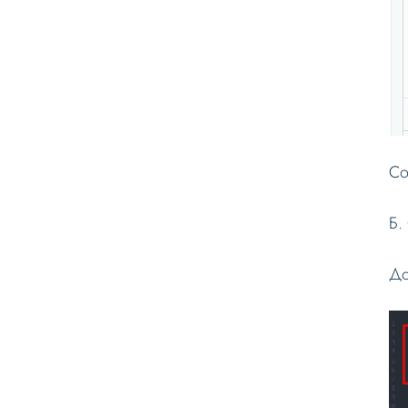
Со
Б.
До