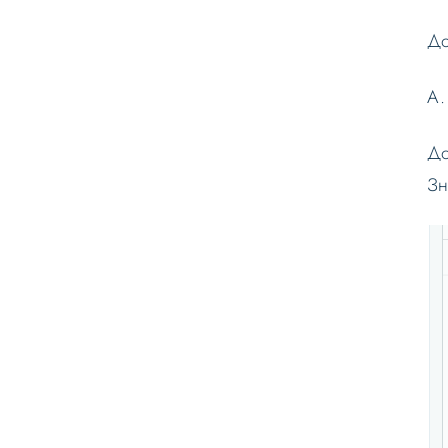
До
А.
До
Зн