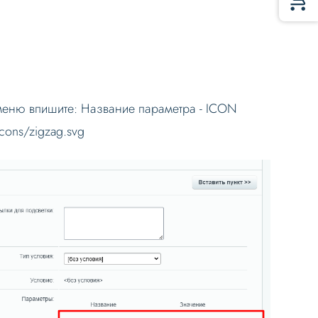
 меню впишите: Название параметра - ICON
cons/zigzag.svg