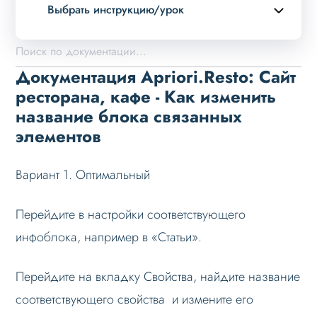
Выбрать инструкцию/урок
Описание курса
Возможности
Документация Apriori.Resto: Сайт
Примеры страниц
ресторана, кафе - Как изменить
название блока связанных
Установка и обновление
элементов
Данные
Дизайн
Вариант 1. Оптимальный
Оформление контента
Перейдите в настройки соответствующего
Слайдер
инфоблока, например в «Статьи».
Мультирегиональность
Меню сайта
Перейдите на вкладку Свойства, найдите название
Блоки / секции сайта
соответствующего свойства и измените его
Яндекс.Карта