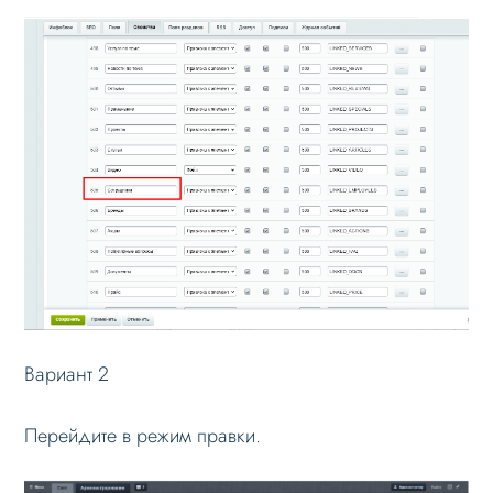
Как изменить название блока
связанных элементов
Личный кабинет
Формы и коммуникации
SEO и оптимизация
Лендинги и посадочные страницы
Проблемы и решения
Веб-разработчикам
Лицензионное соглашение
Вариант 2
Вопрос-ответ
Перейдите в режим правки.