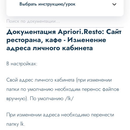
Выбрать инструкцию/урок
Описание курса
Возможности
Документация Apriori.Resto: Сайт
Примеры страниц
ресторана, кафе - Изменение
адреса личного кабинета
Установка и обновление
Данные
В настройках:
Дизайн
Оформление контента
Свой адрес личного кабинета (при изменении
Слайдер
папки по умолчанию необходим перенос файлов
вручную). По умолчанию /lk/
Мультирегиональность
Меню сайта
При изменении адреса необходимо перенести
Блоки / секции сайта
папку lk.
Личный кабинет