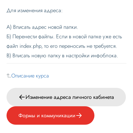
Для изменения адреса:
Изменение адреса личного кабинета
Изменение адреса личного кабинета
А) Вписать адрес новой папки.
Формы и коммуникации
Б) Перенести файлы. Если в новой папке уже есть
SEO и оптимизация
файл index.php, то его переносить не требуется.
Лендинги и посадочные страницы
В) Вписать новую папку в настройки инфоблока.
Проблемы и решения
Веб-разработчикам
Описание курса
Лицензионное соглашение
Вопрос-ответ
Изменение адреса личного кабинета
Формы и коммуникации