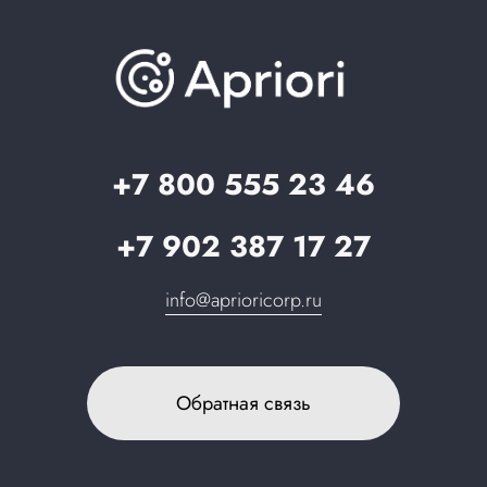
Презентации и каталоги
База знаний
О компании
Вопрос-ответ
Партнерам
Стать партнером
Запрос в поддержку
+7 800 555 23 46
+7 902 387 17 27
info@aprioricorp.ru
Обратная связь