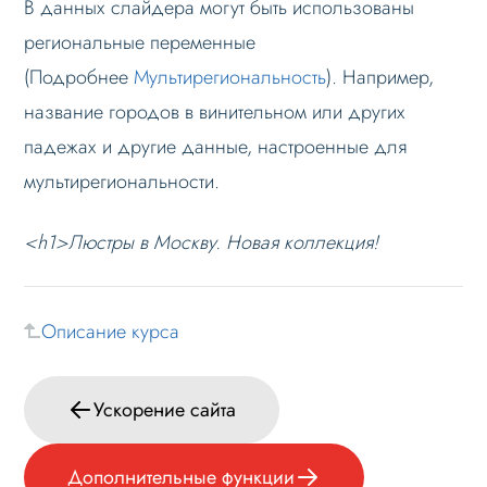
В данных слайдера могут быть использованы
Формы и коммуникации
региональные переменные
(Подробнее
Мультирегиональность
). Например,
SEO и оптимизация
название городов в винительном или других
Настройка sitemap.xml в 1С-Битрикс
падежах и другие данные, настроенные для
Экспресс-отладка
мультирегиональности.
Ускорение сайта
SEO слайдера
<h1>Люстры в Москву. Новая коллекция!
Дополнительные функции
Лендинги и посадочные страницы
Описание курса
Проблемы и решения
Веб-разработчикам
Ускорение сайта
Лицензионное соглашение
Вопрос-ответ
Дополнительные функции