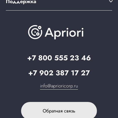
Поддержка
Скидки и бонусы
PWA для сайта
Brander: подбор названия сайта
Документация
Презентации и каталоги
База знаний
О компании
Вопрос-ответ
Партнерам
Стать партнером
Запрос в поддержку
+7 800 555 23 46
+7 902 387 17 27
info@aprioricorp.ru
Обратная связь