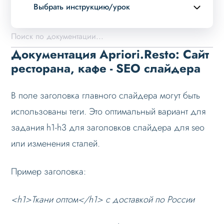
Выбрать инструкцию/урок
Описание курса
Возможности
Документация Apriori.Resto: Сайт
Примеры страниц
ресторана, кафе - SEO слайдера
Установка и обновление
В поле заголовка главного слайдера могут быть
Данные
использованы теги. Это оптимальный вариант для
Дизайн
задания h1-h3 для заголовков слайдера для seo
Оформление контента
или изменения сталей.
Слайдер
Мультирегиональность
Пример заголовка:
Меню сайта
<h1>Ткани оптом</h1> с доставкой по России
Блоки / секции сайта
Личный кабинет