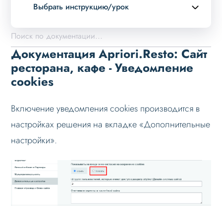
Выбрать инструкцию/урок
Описание курса
Возможности
Документация Apriori.Resto: Сайт
Примеры страниц
ресторана, кафе - Уведомление
cookies
Установка и обновление
Данные
Включение уведомления cookies производится в
Дизайн
настройках решения на вкладке «Дополнительные
Оформление контента
настройки».
Слайдер
Мультирегиональность
Меню сайта
Блоки / секции сайта
Личный кабинет