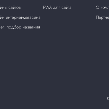
йны сайтов
PWA для сайта
О ком
йн интернет-магазина
Партн
der: подбор названия
а
К