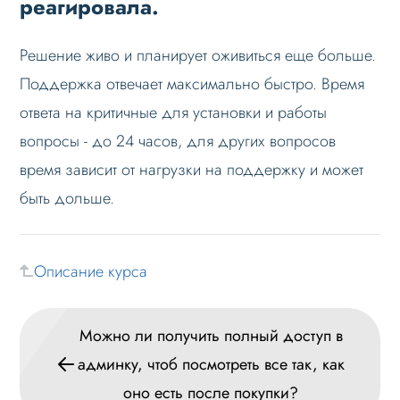
реагировала.
Слайдер
Решение живо и планирует оживиться еще больше.
Мультирегиональность
Поддержка отвечает максимально быстро. Время
Меню сайта
ответа на критичные для установки и работы
Блоки / секции сайта
вопросы - до 24 часов, для других вопросов
Личный кабинет
время зависит от нагрузки на поддержку и может
Формы и коммуникации
быть дольше.
SEO и оптимизация
Лендинги и посадочные страницы
Описание курса
Проблемы и решения
Веб-разработчикам
Можно ли получить полный доступ в
Лицензионное соглашение
админку, чтоб посмотреть все так, как
Вопрос-ответ
оно есть после покупки?