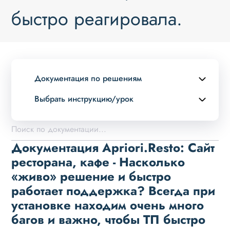
быстро реагировала.
Документация по решениям
Выбрать инструкцию/урок
Описание курса
Возможности
Документация Apriori.Resto: Сайт
Примеры страниц
ресторана, кафе - Насколько
«живо» решение и быстро
Установка и обновление
работает поддержка? Всегда при
Данные
установке находим очень много
Дизайн
багов и важно, чтобы ТП быстро
Оформление контента