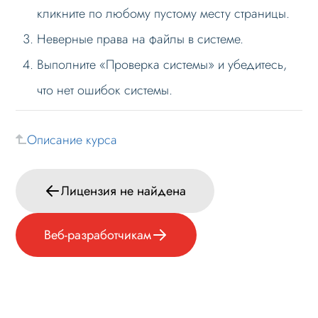
кликните по любому пустому месту страницы.
Формы и коммуникации
Неверные права на файлы в системе.
SEO и оптимизация
Выполните «Проверка системы» и убедитесь,
Лендинги и посадочные страницы
что нет ошибок системы.
Проблемы и решения
Предупреждение: Необходимо создать
Описание курса
фасетный индекс
Письмо из формы отправляется при
непоставленном чекбоксе согласия с
Лицензия не найдена
персональными данными
Не работают все страницы кроме главной
Веб-разработчикам
или часть страниц
Активировали купон решения в админке,
но у решения так и остался демо режим
Лицензия не найдена