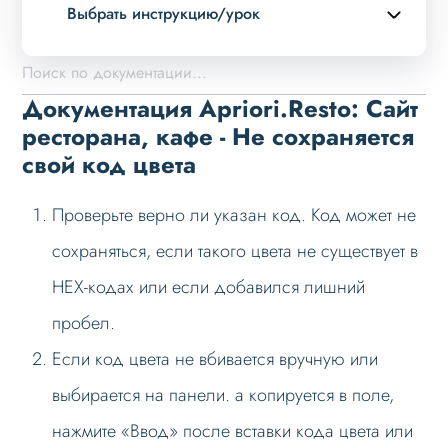
Выбрать инструкцию/урок
Описание курса
Возможности
Документация Apriori.Resto: Сайт
Примеры страниц
ресторана, кафе - Не сохраняется
свой код цвета
Установка и обновление
Данные
Проверьте верно ли указан код. Код может не
Дизайн
сохраняться, если такого цвета не существует в
Оформление контента
HEX-кодах или если добавился лишний
Слайдер
пробел.
Мультирегиональность
Если код цвета не вбивается вручную или
Меню сайта
выбирается на панели. а копируется в поле,
Блоки / секции сайта
нажмите «Ввод» после вставки кода цвета или
Личный кабинет