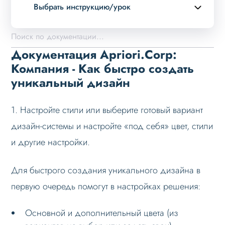
Выбрать инструкцию/урок
Описание курса
Возможности
Документация Apriori.Corp:
Примеры страниц
Компания - Как быстро создать
уникальный дизайн
Установка и обновление
Данные
1. Настройте стили или выберите готовый вариант
Дизайн
дизайн-системы и настройте «под себя» цвет, стили
Конфигуратор
и другие настройки.
Выбор готового дизайна
Для быстрого создания уникального дизайна в
Дизайн-система
первую очередь помогут в настройках решения:
Выбор цвета для сайта
Как быстро создать уникальный дизайн
Основной и дополнительный цвета (из
Изменение иконок в шапке сайта