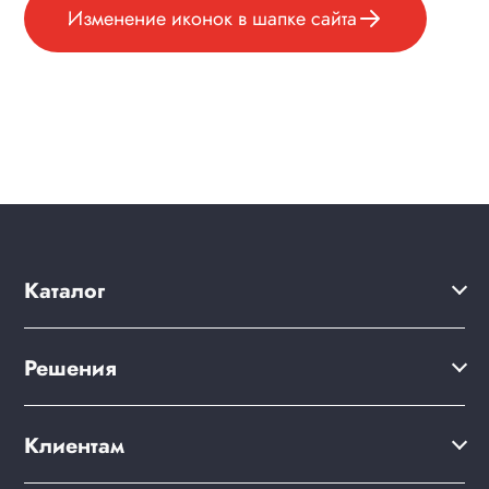
Изменение иконок в шапке сайта
Каталог
Решения
Решения
Акции
Сайт компании
Клиентам
Клиентам
Готовый интернет-магазин
Дизайны сайтов