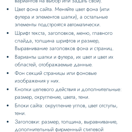
вариантов на выбор или задать свои).
Цвет фона сайта. Меняйте цвет фона (или
Оформление контента
футера и элементов шапки), а остальные
Слайдер
элементы подстроятся автоматически.
Мультирегиональность
Шрифт текста, заголовков, меню, главного
слайда, толщина шрифтов и размер,
Меню сайта
Выравнивание заголовков фона и страниц.
Блоки / секции сайта
Варианты шапки и футера, их цвет и цвет их
Личный кабинет
областей, отображаемые данные.
Фон секций страницы или фоновые
Формы и коммуникации
изображения у них.
SEO и оптимизация
Кнопки целевого действия и дополнительные:
Лендинги и посадочные страницы
размер, округление, цвета, тени.
Блоки сайта: округление углов, цвет отступы,
Проблемы и решения
тени.
Веб-разработчикам
Заголовки: размер, толщина, выравнивание,
Где найти в админпанели
дополнительный фирменный стилевой