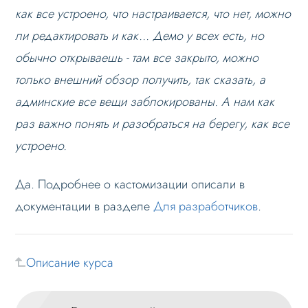
как все устроено, что настраивается, что нет, можно
Блоки / секции сайта
ли редактировать и как... Демо у всех есть, но
Личный кабинет
обычно открываешь - там все закрыто, можно
Формы и коммуникации
только внешний обзор получить, так сказать, а
SEO и оптимизация
админские все вещи заблокированы. А нам как
раз важно понять и разобраться на берегу, как все
Лендинги и посадочные страницы
устроено.
Проблемы и решения
Веб-разработчикам
Да. Подробнее о кастомизации описали в
Где найти в админпанели
документации в разделе
Для разработчиков
.
Вопрос-ответ
Есть ли полный доступ к штатным
настройкам Битрикса и его функционалу в
Описание курса
админке?
Очень важно понимание - возможно ли