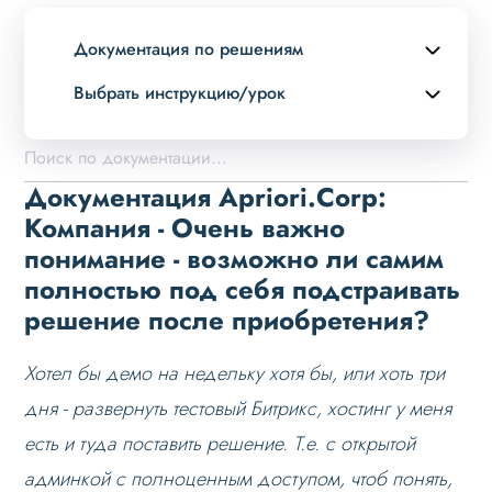
Документация по решениям
Выбрать инструкцию/урок
Описание курса
Возможности
Документация Apriori.Corp:
Примеры страниц
Компания - Очень важно
понимание - возможно ли самим
Установка и обновление
полностью под себя подстраивать
Данные
решение после приобретения?
Дизайн
Хотел бы демо на недельку хотя бы, или хоть три
Оформление контента
дня - развернуть тестовый Битрикс, хостинг у меня
Слайдер
есть и туда поставить решение. Т.е. с открытой
Мультирегиональность
админкой с полноценным доступом, чтоб понять,
Меню сайта