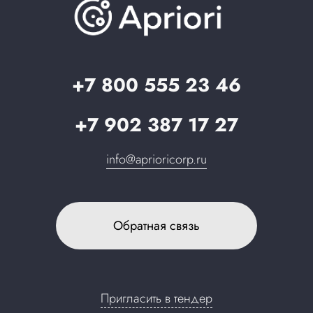
О компании
Вопрос-ответ
Партнерам
Стать партнером
Запрос в поддержку
+7 800 555 23 46
+7 902 387 17 27
info@aprioricorp.ru
Обратная связь
Пригласить в тендер