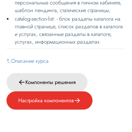
персональные сообщения в личном кабинете,
шаблон лендинга, статические страницы;
Формы и коммуникации
catalog-section-list: - блок разделы каталога на
SEO и оптимизация
главной странице, список разделов в каталоге
Лендинги и посадочные страницы
и услугах, связанные разделы в каталоге,
услугах, информационных разделах.
Проблемы и решения
Веб-разработчикам
Описание курса
Основное по внедрению
Примечание к установке
Компоненты решения
Компоненты решения
Основные компоненты
Настройка компонентов
Настройка компонентов
Кастомизация
Настройка