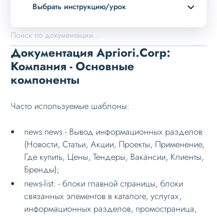
Выбрать инструкцию/урок
Описание курса
Возможности
Документация Apriori.Corp:
Примеры страниц
Компания - Основные
компоненты
Установка и обновление
Данные
Часто используемые шаблоны:
Дизайн
Оформление контента
news:news - Вывод информационных разделов
(Новости, Статьи, Акции, Проекты, Применение,
Слайдер
Где купить, Цены, Тендеры, Вакансии, Клиенты,
Мультирегиональность
Бренды);
Меню сайта
news-list: - блоки главной страницы, блоки
связанных элементов в каталоге, услугах,
Блоки / секции сайта
информационных разделов, промостраница,
Личный кабинет