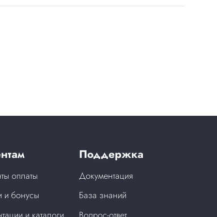
нтам
Поддержка
ты оплаты
Документация
 и бонусы
База знаний
тации и каталоги
Вопрос-ответ