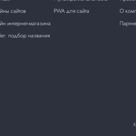
йны сайтов
PWA для сайта
О ком
йн интернет-магазина
Партн
der: подбор названия
а
К