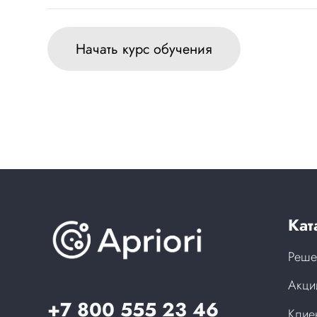
Начать курс обучения
Кат
Реше
Акци
+7 800 555 23 46
Клие