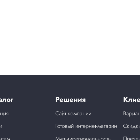
алог
Решения
Клие
ния
Сайт компании
Вариан
и
Готовый интернет-магазин
Скидки
нтам
Мультирегиональность
Презен