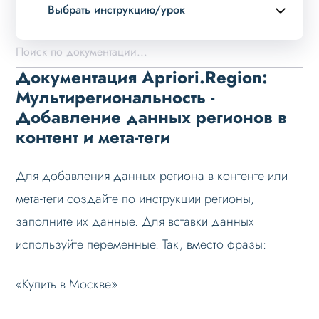
Выбрать инструкцию/урок
Описание курса
Возможности
Документация Apriori.Region:
Вопросы перед покупкой
Мультирегиональность -
Добавление данных регионов в
Установка решения
контент и мета-теги
Настройка на хостинге
Мультирегиональность. Что это?
Для добавления данных региона в контенте или
Настройка модуля
мета-теги создайте по инструкции регионы,
Автоопределение региона по IP
заполните их данные. Для вставки данных
Режимы работы
используйте переменные. Так, вместо фразы:
Основные теги
«Купить в Москве»
Настройка данных
Данные регионов