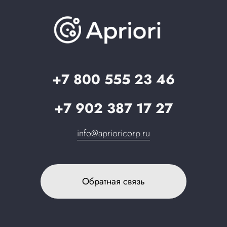
База знаний
О компании
Вопрос-ответ
Партнерам
Стать партнером
Запрос в поддержку
+7 800 555 23 46
+7 902 387 17 27
info@aprioricorp.ru
Обратная связь