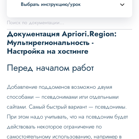
Выбрать инструкцию/урок
Описание курса
Возможности
Документация Apriori.Region:
Вопросы перед покупкой
Мультирегиональность -
Настройка на хостинге
Установка решения
Настройка на хостинге
Перед началом работ
Мультирегиональность. Что это?
Настройка модуля
Добавление поддоменов возможно двумя
Автоопределение региона по IP
способами — псевдонимами или отдельными
Режимы работы
сайтами. Самый быстрый вариант — псевдонимы.
При этом надо учитывать, что на псевдоним будет
Основные теги
действовать некоторое ограничение по
Настройка данных
самостоятельному использованию, например в
Настройка Sitemap.xml