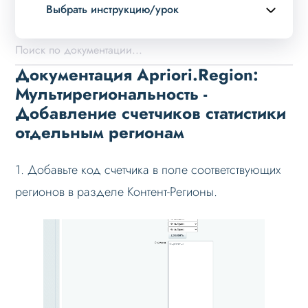
Выбрать инструкцию/урок
Описание курса
Возможности
Документация Apriori.Region:
Вопросы перед покупкой
Мультирегиональность -
Добавление счетчиков статистики
Установка решения
отдельным регионам
Настройка на хостинге
Мультирегиональность. Что это?
1. Добавьте код счетчика в поле соответствующих
Настройка модуля
регионов в разделе Контент-Регионы.
Автоопределение региона по IP
Режимы работы
Основные теги
Настройка данных
Данные регионов