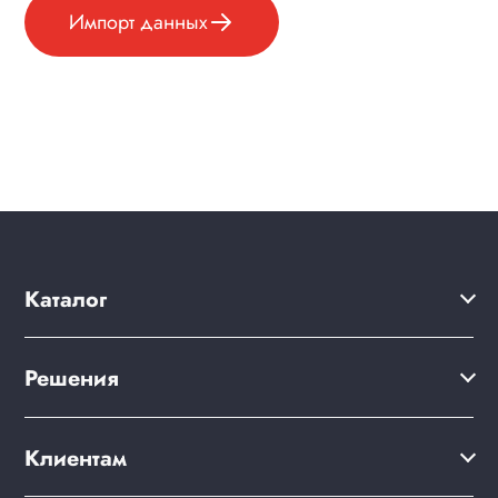
Импорт данных
Каталог
Решения
Решения
Акции
Сайт компании
Клиентам
Клиентам
Готовый интернет-магазин
Дизайны сайтов