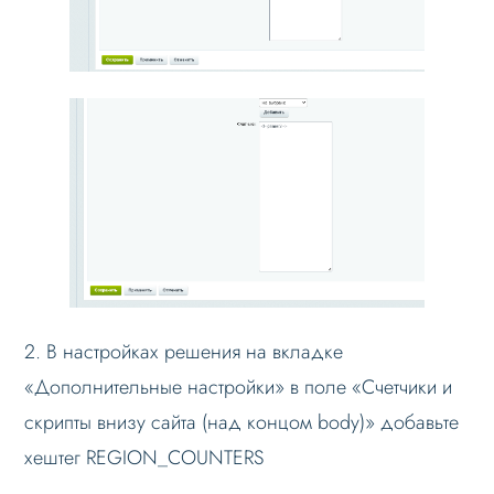
Добавление региона
Редактирование региона
Добавление данных регионов в контент и
мета-теги
Вывод Яндекс.Карты
Добавление счетчиков статистики
отдельным регионам
Импорт данных
Привязка контента к региону
2. В настройках решения на вкладке
Настройка Sitemap.xml
«Дополнительные настройки» в поле «Счетчики и
Настройка robots.txt
скрипты внизу сайта (над концом body)» добавьте
Решение проблем
хештег REGION_COUNTERS