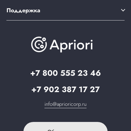
Варианты оплаты
Мультирегиональность
Дизайн интернет-магазина
Поддержка
Скидки и бонусы
PWA для сайта
Brander: подбор названия сайта
Документация
Презентации и каталоги
База знаний
О компании
Вопрос-ответ
Партнерам
Стать партнером
Запрос в поддержку
+7 800 555 23 46
+7 902 387 17 27
info@aprioricorp.ru